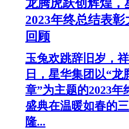
龙腾虎跃创辉煌，星
2023年终总结表彰
回顾
玉兔欢跳辞旧岁，祥龙
日，星华集团以“龙
章”为主题的2023
盛典在温暖如春的三
隆...