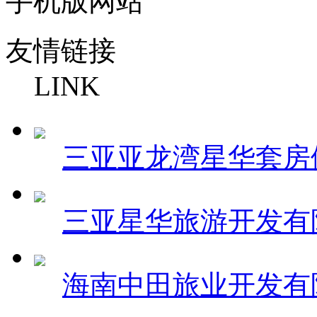
手机版网站
友情链接
LINK
三亚亚龙湾星华套房
三亚星华旅游开发有
海南中田旅业开发有