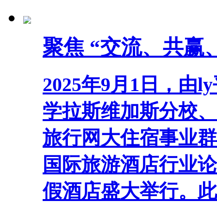
聚焦 “交流、共赢
2025年9月1日，由l
学拉斯维加斯分校、
旅行网大住宿事业群
国际旅游酒店行业论
假酒店盛大举行。此..