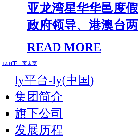
亚龙湾星华华邑度假
政府领导、港澳台两岸
READ MORE
1
2
3
4
下一页
末页
ly平台-ly(中国)
集团简介
旗下公司
发展历程