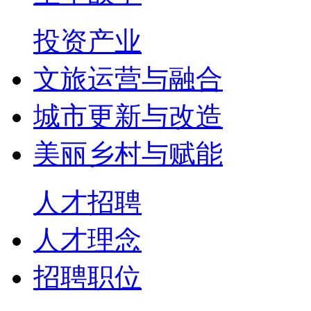
投资产业
文旅运营与融合
城市更新与改造
美丽乡村与赋能
人才招聘
人才理念
招聘职位