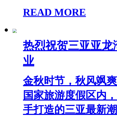
READ MORE
热烈祝贺三亚亚龙
业
金秋时节，秋风飒爽
国家旅游度假区内，
手打造的三亚最新潮